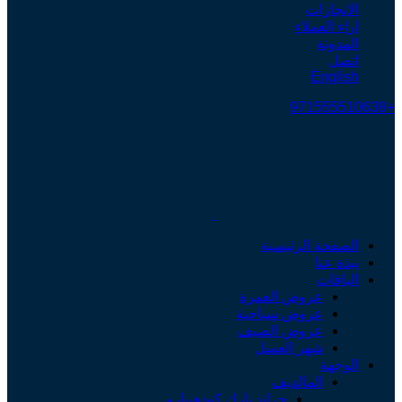
الانجازات
اراء العملاء
المدونة
اتصل
English
+971555510638
الصفحة الرئيسية
نبذة عنا
الباقات
عروض العمرة
عروض سياحية
عروض الصيف
شهر العسل
الوجهة
المالديف
جراند بارك كودهيبارو