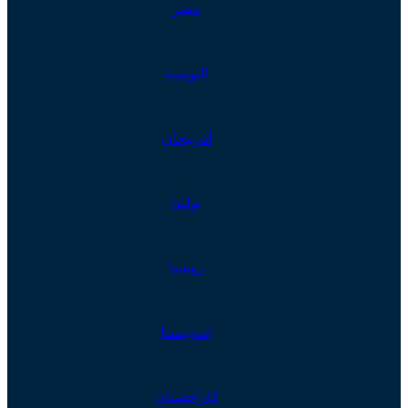
مصر
البوسنة
اذربيجان
بولندا
روسيا
إندونيسيا
كازاخستان