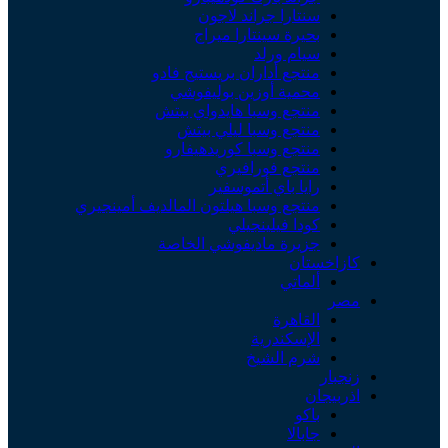
سنتارا جراند لاجون
بحيرة سينتارا ميراج
سيام ورلد
منتجع أداران بريستيج فادو
محمية أوزين بوليفوشي
منتجع وسبا هايدواي بيتش
منتجع وسبا ليلي بيتش
منتجع وسبا كوريدهيفارو
منتجع فورافيري
رايا باي أتموسفير
منتجع وسبا هيلتون المالديف أمينجيري
كودا فيلينجيلي
جزيرة ماديفوشي الخاصة
كازاخستان
ألماتي
مصر
القاهرة
الإسكندرية
شرم الشيخ
زنجبار
اذربيجان
باكو
جابالا