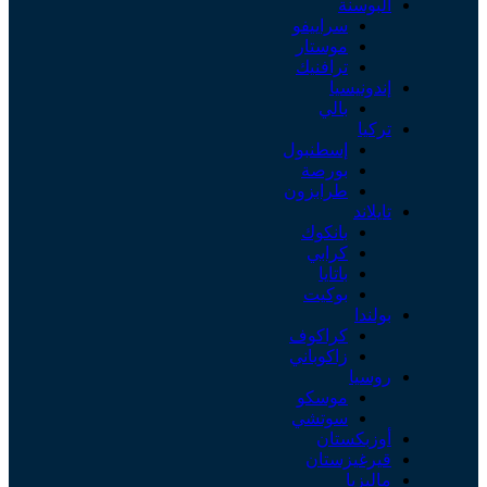
البوسنة
سراييفو
موستار
ترافنيك
إندونيسيا
بالي
تركيا
إسطنبول
بورصة
طرابزون
تايلاند
بانكوك
كرابي
باتايا
بوكيت
بولندا
كراكوف
زاكوباني
روسيا
موسكو
سوتشي
أوزبكستان
قيرغيزستان
ماليزيا