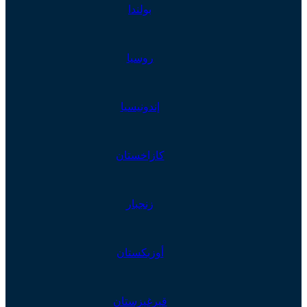
بولندا
روسيا
إندونيسيا
كازاخستان
زنجبار
أوزبكستان
قيرغيزستان