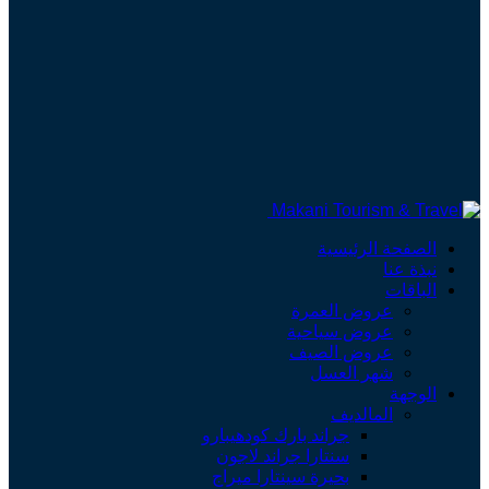
الصفحة الرئيسية
نبذة عنا
الباقات
عروض العمرة
عروض سياحية
عروض الصيف
شهر العسل
الوجهة
المالديف
جراند بارك كودهيبارو
سنتارا جراند لاجون
بحيرة سينتارا ميراج