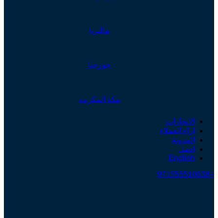
ماليزيا
جورجيا
مكة المكرمة
الانجازات
اراء العملاء
المدونة
اتصل
English
+971555510638