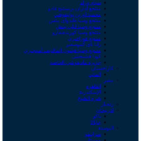
سيام ورلد
منتجع أداران بريستيج فادو
محمية أوزين بوليفوشي
منتجع وسبا هايدواي بيتش
منتجع وسبا ليلي بيتش
منتجع وسبا كوريدهيفارو
منتجع فورافيري
رايا باي أتموسفير
منتجع وسبا هيلتون المالديف أمينجيري
كودا فيلينجيلي
جزيرة ماديفوشي الخاصة
كازاخستان
ألماتي
مصر
القاهرة
الإسكندرية
شرم الشيخ
زنجبار
اذربيجان
باكو
جابالا
البوسنة
سراييفو
موستار