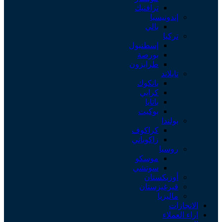
ترافنيك
إندونيسيا
بالي
تركيا
إسطنبول
بورصة
طرابزون
تايلاند
بانكوك
كرابي
باتايا
بوكيت
بولندا
كراكوف
زاكوباني
روسيا
موسكو
سوتشي
أوزبكستان
قيرغيزستان
ماليزيا
الانجازات
اراء العملاء