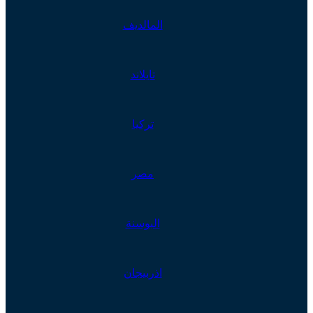
المالديف
تايلاند
تركيا
مصر
البوسنة
اذربيجان