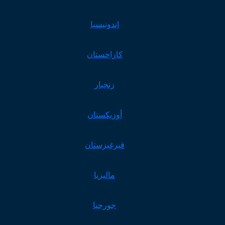
إندونيسيا
كازاخستان
زنجبار
أوزبكستان
قيرغيزستان
ماليزيا
جورجيا