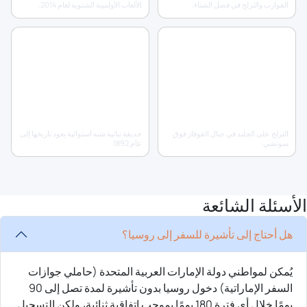
القوارب والتزلج في فصل الشتاء.
الألعاب الأولمبية الشتوية لعام 2014.
08
07
منتجع روزا خوتور للتزلج
مشتل سوتشي
التزلج على الجليد في جبال القوقاز فوق
حديقة نباتية شبه استوائية يعود تاريخها إلى
سوتشي.
عام 1892.
الأسئلة الشائعة
هل أحتاج إلى تأشيرة للسفر إلى روسيا؟
يُمكن لمواطني دولة الإمارات العربية المتحدة (حاملي جوازات
السفر الإماراتية) دخول روسيا بدون تأشيرة لمدة تصل إلى 90
يومًا خلال أي فترة 180 يومًا بموجب اتفاقية ثنائية، ولكن التسجيل