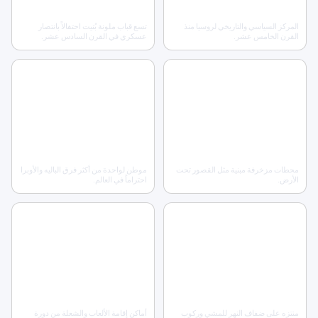
الساحة الحمراء والكرملين
كاتدرائية القديس باسيليوس
المركز السياسي والتاريخي لروسيا منذ
تسع قباب ملونة بُنيت احتفالاً بانتصار
القرن الخامس عشر.
عسكري في القرن السادس عشر.
04
03
محطات مترو موسكو
مسرح البولشوي
محطات مزخرفة مبنية مثل القصور تحت
موطن لواحدة من أكثر فرق الباليه والأوبرا
الأرض.
احتراماً في العالم.
06
05
حديقة غوركي
حديقة سوتشي الأولمبية
منتزه على ضفاف النهر للمشي وركوب
أماكن إقامة الألعاب والشعلة من دورة