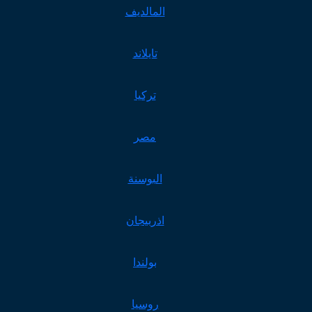
المالديف
تايلاند
تركيا
مصر
البوسنة
اذربيجان
بولندا
روسيا