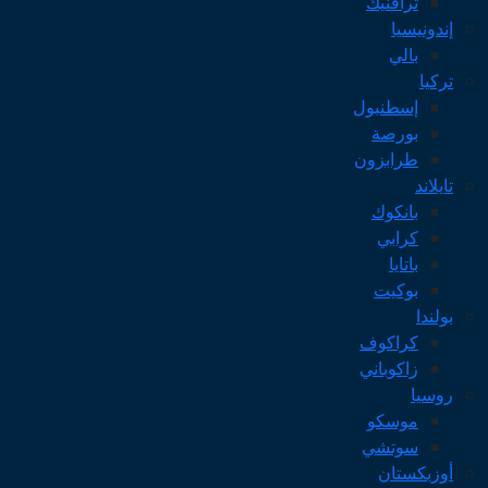
ترافنيك
إندونيسيا
بالي
تركيا
إسطنبول
بورصة
طرابزون
تايلاند
بانكوك
كرابي
باتايا
بوكيت
بولندا
كراكوف
زاكوباني
روسيا
موسكو
سوتشي
أوزبكستان