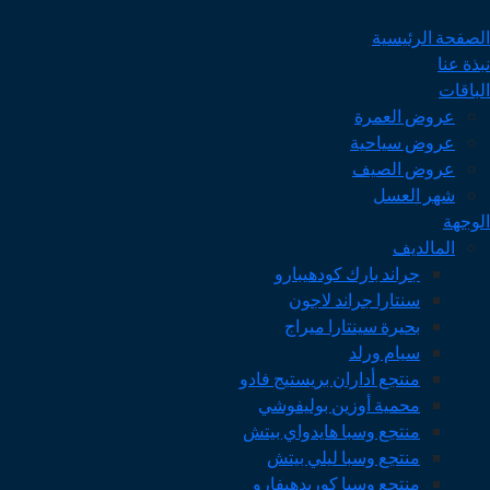
الصفحة الرئيسية
نبذة عنا
الباقات
عروض العمرة
عروض سياحية
عروض الصيف
شهر العسل
الوجهة
المالديف
جراند بارك كودهيبارو
سنتارا جراند لاجون
بحيرة سينتارا ميراج
سيام ورلد
منتجع أداران بريستيج فادو
محمية أوزين بوليفوشي
منتجع وسبا هايدواي بيتش
منتجع وسبا ليلي بيتش
منتجع وسبا كوريدهيفارو