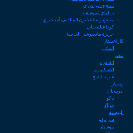
منتجع فورافيري
رايا باي أتموسفير
منتجع وسبا هيلتون المالديف أمينجيري
كودا فيلينجيلي
جزيرة ماديفوشي الخاصة
كازاخستان
ألماتي
مصر
القاهرة
الإسكندرية
شرم الشيخ
زنجبار
اذربيجان
باكو
جابالا
البوسنة
سراييفو
موستار