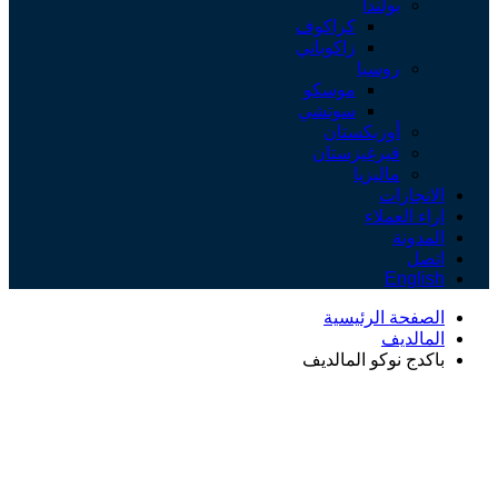
بولندا
كراكوف
زاكوباني
روسيا
موسكو
سوتشي
أوزبكستان
قيرغيزستان
ماليزيا
الانجازات
اراء العملاء
المدونة
اتصل
English
الصفحة الرئيسية
المالديف
باكدج نوكو المالديف