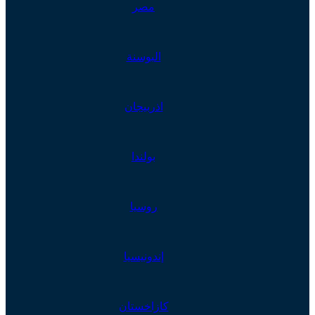
مصر
البوسنة
اذربيجان
بولندا
روسيا
إندونيسيا
كازاخستان