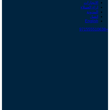
الانجازات
اراء العملاء
المدونة
اتصل
English
+971555510638