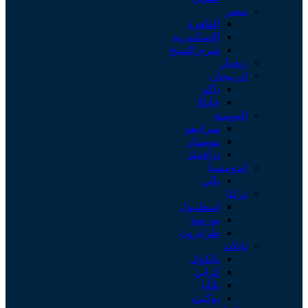
مصر
القاهرة
الإسكندرية
شرم الشيخ
زنجبار
اذربيجان
باكو
جابالا
البوسنة
سراييفو
موستار
ترافنيك
إندونيسيا
بالي
تركيا
إسطنبول
بورصة
طرابزون
تايلاند
بانكوك
كرابي
باتايا
بوكيت