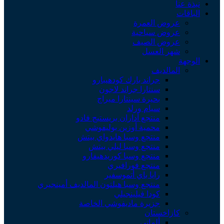
نبذة عنا
الباقات
عروض العمرة
عروض سياحية
عروض الصيف
شهر العسل
الوجهة
المالديف
جراند بارك كودهيبارو
سنتارا جراند لاجون
بحيرة سينتارا ميراج
سيام ورلد
منتجع أداران بريستيج فادو
محمية أوزين بوليفوشي
منتجع وسبا هايدواي بيتش
منتجع وسبا ليلي بيتش
منتجع وسبا كوريدهيفارو
منتجع فورافيري
رايا باي أتموسفير
منتجع وسبا هيلتون المالديف أمينجيري
كودا فيلينجيلي
جزيرة ماديفوشي الخاصة
كازاخستان
ألماتي