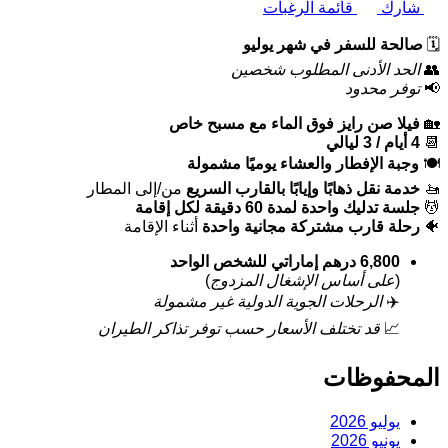
شارك
قائمة الرغبات
🗓️
صالحة للسفر في شهر يوليو
👥
الحد الأدنى المطلوب شخصين
📢
توفر محدود
🏡
فيلا صن رايز فوق الماء مع مسبح خاص
📆
4 أيام / 3 ليالي
🍽️
وجبة الإفطار والعشاء يوميًا مشمولة
🚤
خدمة نقل ذهابًا وإيابًا بالقارب السريع
من/إلى المطار
💆
جلسة تدليك واحدة لمدة 60 دقيقة لكل إقامة
🐠
رحلة قارب مشتركة مجانية واحدة
أثناء الإقامة
6,800 درهم إماراتي للشخص الواحد
(
على أساس الإشغال المزدوج
)
✈️
الرحلات الجوية الدولية غير مشمولة
📈
قد تختلف الأسعار حسب توفر تذاكر الطيران
المحفوظات
يوليو 2026
يونيو 2026