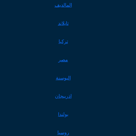
المالديف
تايلاند
تركيا
مصر
البوسنة
اذربيجان
بولندا
روسيا