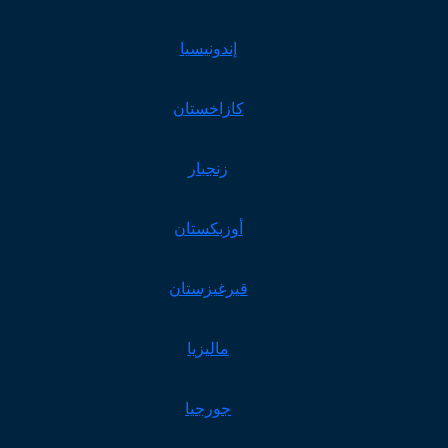
إندونيسيا
كازاخستان
زنجبار
أوزبكستان
قيرغيزستان
ماليزيا
جورجيا