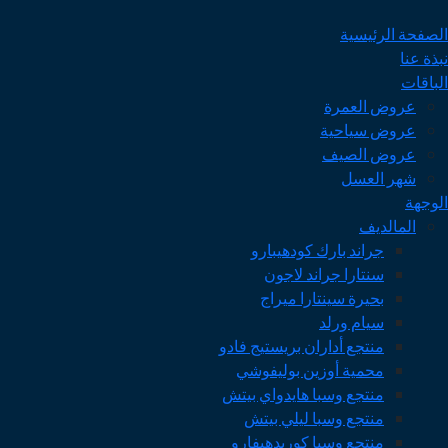
الصفحة الرئيسية
نبذة عنا
الباقات
عروض العمرة
عروض سياحية
عروض الصيف
شهر العسل
الوجهة
المالديف
جراند بارك كودهيبارو
سنتارا جراند لاجون
بحيرة سينتارا ميراج
سيام ورلد
منتجع أداران بريستيج فادو
محمية أوزين بوليفوشي
منتجع وسبا هايدواي بيتش
منتجع وسبا ليلي بيتش
منتجع وسبا كوريدهيفارو