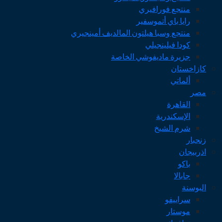
منتجع فورافيري
رايا باي أتموسفير
منتجع وسبا هيلتون المالديف أمينجيري
كودا فيلينجيلي
جزيرة ماديفوشي الخاصة
كازاخستان
ألماتي
مصر
القاهرة
الإسكندرية
شرم الشيخ
زنجبار
اذربيجان
باكو
جابالا
البوسنة
سراييفو
موستار