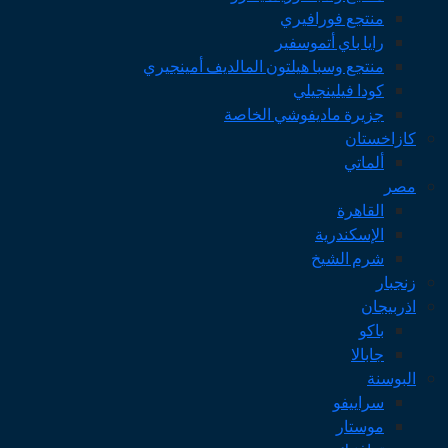
منتجع فورافيري
رايا باي أتموسفير
منتجع وسبا هيلتون المالديف أمينجيري
كودا فيلينجيلي
جزيرة ماديفوشي الخاصة
كازاخستان
ألماتي
مصر
القاهرة
الإسكندرية
شرم الشيخ
زنجبار
اذربيجان
باكو
جابالا
البوسنة
سراييفو
موستار