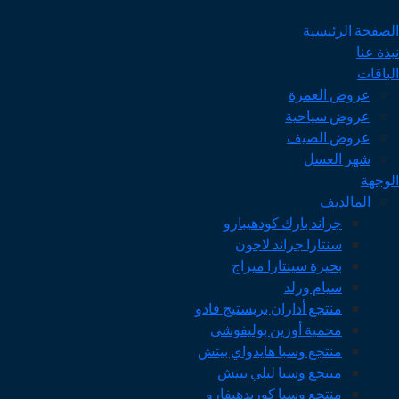
الصفحة الرئيسية
نبذة عنا
الباقات
عروض العمرة
عروض سياحية
عروض الصيف
شهر العسل
الوجهة
المالديف
جراند بارك كودهيبارو
سنتارا جراند لاجون
بحيرة سينتارا ميراج
سيام ورلد
منتجع أداران بريستيج فادو
محمية أوزين بوليفوشي
منتجع وسبا هايدواي بيتش
منتجع وسبا ليلي بيتش
منتجع وسبا كوريدهيفارو