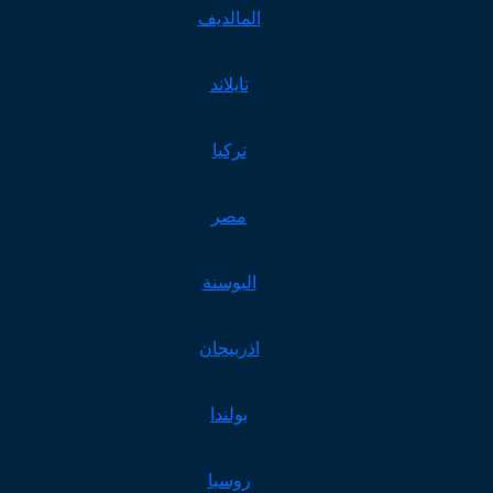
المالديف
تايلاند
تركيا
مصر
البوسنة
اذربيجان
بولندا
روسيا