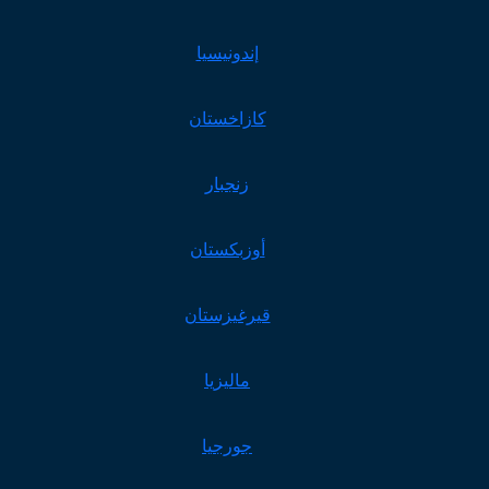
إندونيسيا
كازاخستان
زنجبار
أوزبكستان
قيرغيزستان
ماليزيا
جورجيا