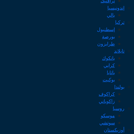
ترافنيك
إندونيسيا
بالي
تركيا
إسطنبول
بورصة
طرابزون
تايلاند
بانكوك
كرابي
باتايا
بوكيت
بولندا
كراكوف
زاكوباني
روسيا
موسكو
سوتشي
أوزبكستان