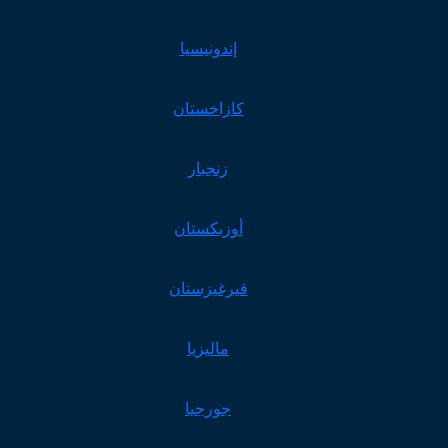
إندونيسيا
كازاخستان
زنجبار
أوزبكستان
قيرغيزستان
ماليزيا
جورجيا