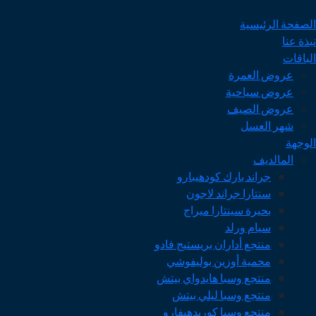
الصفحة الرئيسية
نبذة عنا
الباقات
عروض العمرة
عروض سياحية
عروض الصيف
شهر العسل
الوجهة
المالديف
جراند بارك كودهيبارو
سنتارا جراند لاجون
بحيرة سينتارا ميراج
سيام ورلد
منتجع أداران بريستيج فادو
محمية أوزين بوليفوشي
منتجع وسبا هايدواي بيتش
منتجع وسبا ليلي بيتش
منتجع وسبا كوريدهيفارو