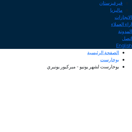
قيرغيزستان
ماليزيا
الانجازات
اراء العملاء
المدونة
اتصل
English
الصفحة الرئيسية
بوخارست
بوخارست لشهر يونيو - ميركيور يونيري