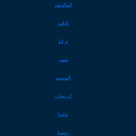
المالديف
تايلاند
تركيا
مصر
البوسنة
اذربيجان
بولندا
روسيا