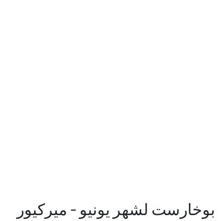
بوخارست لشهر يونيو - ميركيور