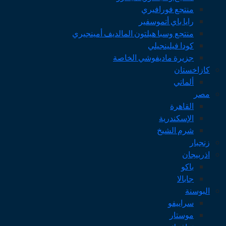
منتجع فورافيري
رايا باي أتموسفير
منتجع وسبا هيلتون المالديف أمينجيري
كودا فيلينجيلي
جزيرة ماديفوشي الخاصة
كازاخستان
ألماتي
مصر
القاهرة
الإسكندرية
شرم الشيخ
زنجبار
اذربيجان
باكو
جابالا
البوسنة
سراييفو
موستار