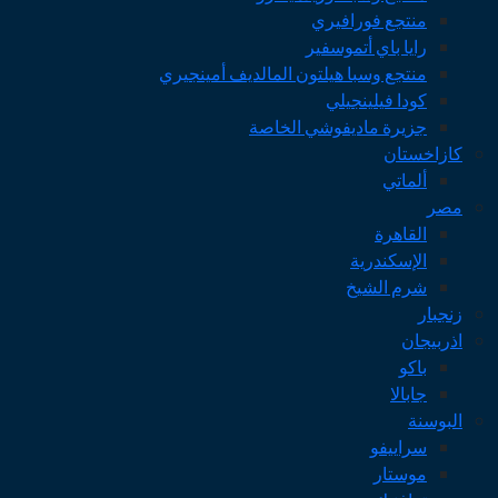
منتجع فورافيري
رايا باي أتموسفير
منتجع وسبا هيلتون المالديف أمينجيري
كودا فيلينجيلي
جزيرة ماديفوشي الخاصة
كازاخستان
ألماتي
مصر
القاهرة
الإسكندرية
شرم الشيخ
زنجبار
اذربيجان
باكو
جابالا
البوسنة
سراييفو
موستار