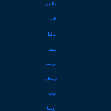
المالديف
تايلاند
تركيا
مصر
البوسنة
اذربيجان
بولندا
روسيا