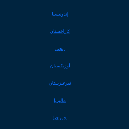
إندونيسيا
كازاخستان
زنجبار
أوزبكستان
قيرغيزستان
ماليزيا
جورجيا