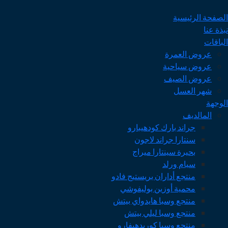
الصفحة الرئيسية
نبذة عنا
الباقات
عروض العمرة
عروض سياحية
عروض الصيف
شهر العسل
الوجهة
المالديف
جراند بارك كودهيبارو
سنتارا جراند لاجون
بحيرة سينتارا ميراج
سيام ورلد
منتجع أداران بريستيج فادو
محمية أوزين بوليفوشي
منتجع وسبا هايدواي بيتش
منتجع وسبا ليلي بيتش
منتجع وسبا كوريدهيفارو