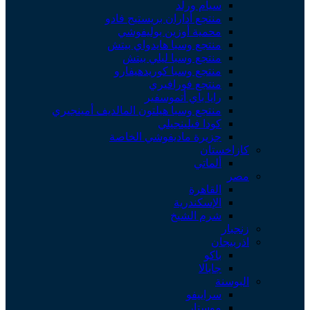
سيام ورلد
منتجع أداران بريستيج فادو
محمية أوزين بوليفوشي
منتجع وسبا هايدواي بيتش
منتجع وسبا ليلي بيتش
منتجع وسبا كوريدهيفارو
منتجع فورافيري
رايا باي أتموسفير
منتجع وسبا هيلتون المالديف أمينجيري
كودا فيلينجيلي
جزيرة ماديفوشي الخاصة
كازاخستان
ألماتي
مصر
القاهرة
الإسكندرية
شرم الشيخ
زنجبار
اذربيجان
باكو
جابالا
البوسنة
سراييفو
موستار