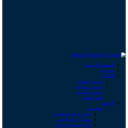
الصفحة الرئيسية
نبذة عنا
الباقات
عروض العمرة
عروض سياحية
عروض الصيف
شهر العسل
الوجهة
المالديف
جراند بارك كودهيبارو
سنتارا جراند لاجون
بحيرة سينتارا ميراج