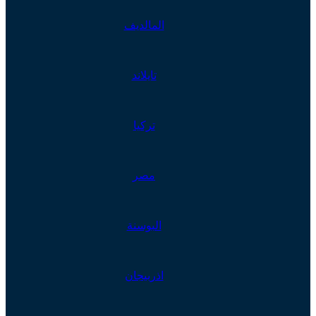
المالديف
تايلاند
تركيا
مصر
البوسنة
اذربيجان