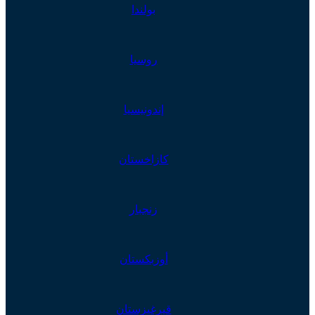
بولندا
روسيا
إندونيسيا
كازاخستان
زنجبار
أوزبكستان
قيرغيزستان