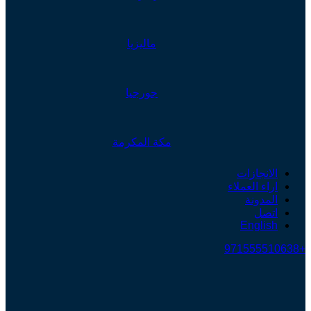
ماليزيا
جورجيا
مكة المكرمة
الانجازات
اراء العملاء
المدونة
اتصل
English
+971555510638