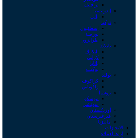
ترافنيك
إندونيسيا
بالي
تركيا
إسطنبول
بورصة
طرابزون
تايلاند
بانكوك
كرابي
باتايا
بوكيت
بولندا
كراكوف
زاكوباني
روسيا
موسكو
سوتشي
أوزبكستان
قيرغيزستان
ماليزيا
الانجازات
اراء العملاء